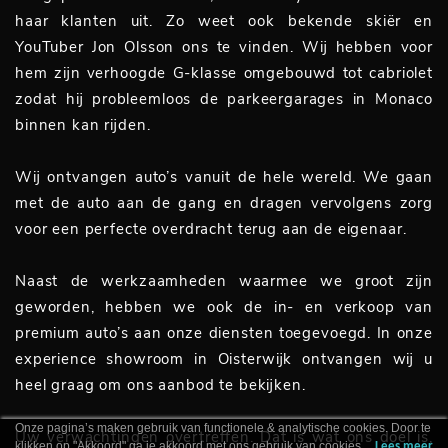
haar klanten uit. Zo weet ook bekende skiër en
YouTuber Jon Olsson ons te vinden. Wij hebben voor
hem zijn verhoogde G-klasse omgebouwd tot cabriolet
zodat hij probleemloos de parkeergarages in Monaco
binnen kan rijden.
Wij ontvangen auto’s vanuit de hele wereld. We gaan
met de auto aan de gang en dragen vervolgens zorg
voor een perfecte overdracht terug aan de eigenaar.
Naast de werkzaamheden waarmee we groot zijn
geworden, hebben we ook de in- en verkoop van
premium auto’s aan onze diensten toegevoegd. In onze
experience showroom in Oisterwijk ontvangen wij u
heel graag om ons aanbod te bekijken.
Onze pagina’s maken gebruik van functionele & analytische cookies. Door te
Uw verwachtingen overtreffen. Dat is wat ons doel is,
klikken op "Akkoord" ga je akkoord met ons gebruik van cookies.
Lees meer