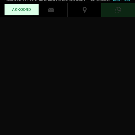
waar u ook voor komt. Ons aanbod en onze
AKKOORD
specialisatie kenmerken zich heel simpel, wij houden
van auto’s met karakter. Of het nu een middenklasser is
in de juiste uitvoering, of een gelimiteerde supercar, wij
ontvangen u graag.
WAAROM DTMOBILITY?
01
ALLE TOPMERKEN ONDER ÉÉN DAK
02
STEEDS BEREIKBAAR EN BEREID OM U TE
HELPEN
03
EIGEN MODERNE WERKPLAATS
04
ONZE ERVARING MET PREMIUM WAGENS MAAKT